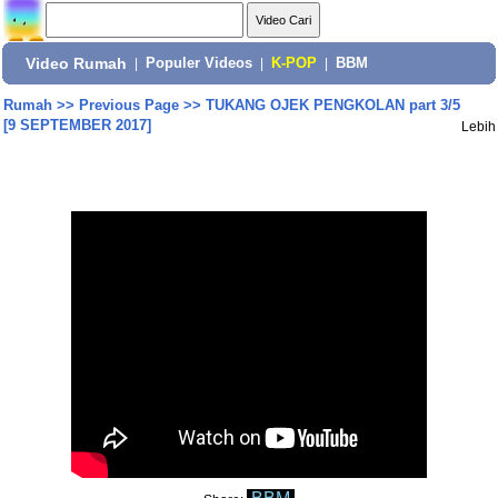
Video Rumah
|
Populer Videos
|
K-POP
|
BBM
Rumah
>>
Previous Page
>>
TUKANG OJEK PENGKOLAN part 3/5
[9 SEPTEMBER 2017]
Lebih