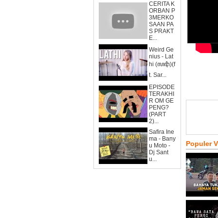
CERITA K
ORBAN P
3MERKO
SAAN PA
S PRAKT
E...
Weird Ge
nius - Lat
hi (ꦭꦛꦶ)(f
t. Sar...
EPISODE
TERAKHI
R OM GE
PENG?
(PART
2)...
Safira Ine
ma - Bany
Populer 
u Moto -
Dj Sant
u...