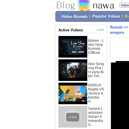
Video Rumah
|
Populer Videos
|
K
Rumah
>
Active Videos
Lebih
anegara
Mahen - L
uka Yang
Kurindu
(Official ...
Aksi Song
ong Pria i
ni yang Bi
kin Tim...
KISRUH
Nagita VS
Jessica Is
kandar,
A...
Sampai L
antunkan
Adzan! Ir
manputra
S...