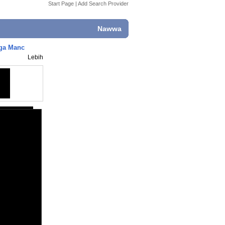
Start Page
|
Add Search Provider
Nawwa
gga Manc
Lebih