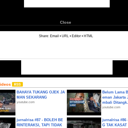
Close
6
Share:
Email
•
URL
•
Editor
•
HTML
Videos
BAHAYA TUKANG OJEK JA
Belum Lama B
MAN SEKARANG
eman Jakarta 
youtube.com
mbali Ditangk.
youtube.com
jurnalrisa #87 - BOLEH BE
jurnalrisa #8
RINTERAKSI, TAPI TIDAK
G TAK KASAT