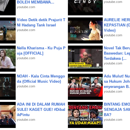
BOLEH MEMBAWA...
youtube.com
youtube.com
Video Detik detik Prajurit T
AURELIE HER
NI Hadang Tank Israel
KEPASTIAN (Of
youtube.com
Video)
youtube.com
Nella Kharisma - Ku Puja P
Novel Tak Ber
uja [OFFICIAL]
Baswedan: Le
youtube.com
Terdakwa (...
youtube.com
NOAH - Kala Cinta Menggo
Adu Mulut! Nu
da (Official Music Video)
sa Hukum John
youtube.com
enyerangan B.
youtube.com
ADA INI DI DALAM RUMAH
BINTANG EMO
SULE! KAGET GUE! #Dibal
SENGAJA SA
ikPintu
BA?
youtube.com
youtube.com