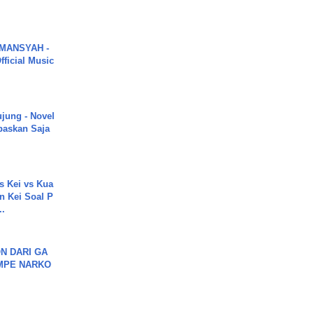
MANSYAH -
ficial Music
ujung - Novel
paskan Saja
s Kei vs Kua
 Kei Soal P
..
N DARI GA
MPE NARKO