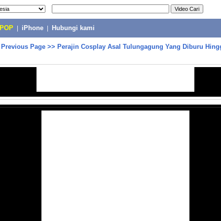
-POP
|
iPhone
|
Hubungi kami
>
Previous Page
>>
Perajin Cosplay Asal Tulungagung Yang Diburu Hin