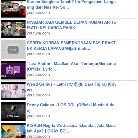
Karena Sengketa Tanah? Ini Pengakuan Langs
ung dari Nus Kei So...
youtube.com
NYAMAR JADI GEMBEL DEPAN RUMAH ARTIS
❗SATU KELUARGA PANIK
youtube.com
CERITA KORBAN P3MERKOSAAN PAS PRAKT
EK KERJA LAPANGAN|#GritteB...
youtube.com
Tiara Andini - Maafkan Aku #TerlanjurMencinta
(Official Lyric...
youtube.com
Weird Genius - Lathi (ꦭꦛꦶ)(ft. Sara Fajira) (Cov
er)
youtube.com
Denny Caknan - LOS DOL (Official Music Vide
o)
youtube.com
KISRUH Nagita VS Jessica Iskandar, Ada Masa
lah Apa? | OKAY BO...
youtube.com