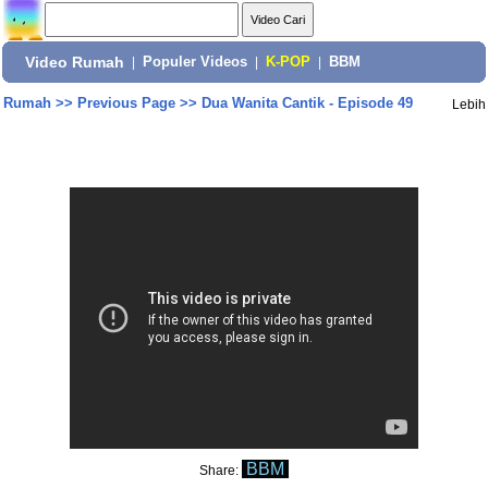
Video Rumah
|
Populer Videos
|
K-POP
|
BBM
Rumah
>>
Previous Page
>>
Dua Wanita Cantik - Episode 49
Lebih
BBM
Share: