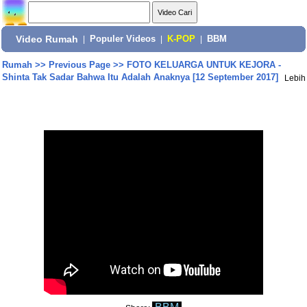
Video Rumah
|
Populer Videos
|
K-POP
|
BBM
Rumah
>>
Previous Page
>>
FOTO KELUARGA UNTUK KEJORA -
Shinta Tak Sadar Bahwa Itu Adalah Anaknya [12 September 2017]
Lebih