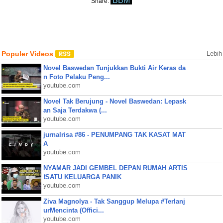
BBM
Share:
Populer Videos
Lebih
Novel Baswedan Tunjukkan Bukti Air Keras da
n Foto Pelaku Peng...
youtube.com
Novel Tak Berujung - Novel Baswedan: Lepask
an Saja Terdakwa (...
youtube.com
jurnalrisa #86 - PENUMPANG TAK KASAT MAT
A
youtube.com
NYAMAR JADI GEMBEL DEPAN RUMAH ARTIS
❗SATU KELUARGA PANIK
youtube.com
Ziva Magnolya - Tak Sanggup Melupa #Terlanj
urMencinta (Offici...
youtube.com