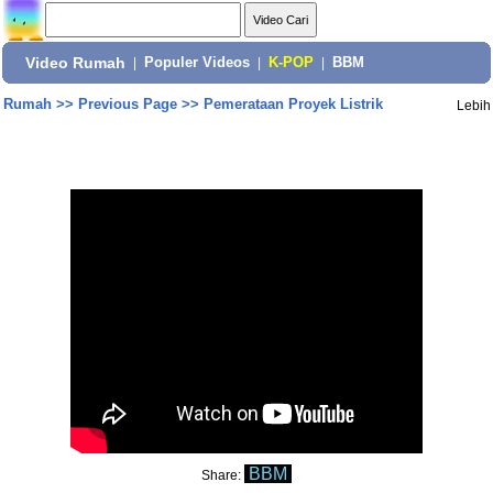
Video Rumah
|
Populer Videos
|
K-POP
|
BBM
Rumah
>>
Previous Page
>>
Pemerataan Proyek Listrik
Lebih
BBM
Share: