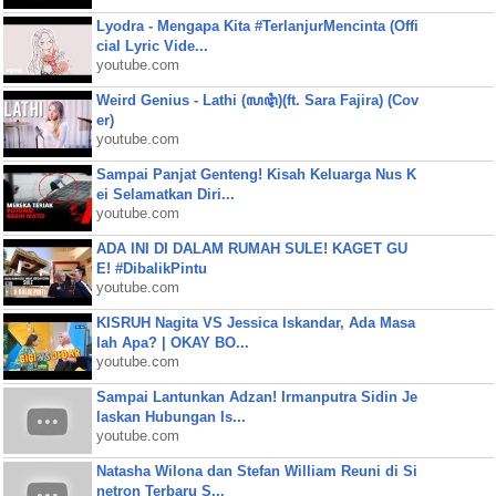
Lyodra - Mengapa Kita #TerlanjurMencinta (Offi
cial Lyric Vide...
youtube.com
Weird Genius - Lathi (ꦭꦛꦶ)(ft. Sara Fajira) (Cov
er)
youtube.com
Sampai Panjat Genteng! Kisah Keluarga Nus K
ei Selamatkan Diri...
youtube.com
ADA INI DI DALAM RUMAH SULE! KAGET GU
E! #DibalikPintu
youtube.com
KISRUH Nagita VS Jessica Iskandar, Ada Masa
lah Apa? | OKAY BO...
youtube.com
Sampai Lantunkan Adzan! Irmanputra Sidin Je
laskan Hubungan Is...
youtube.com
Natasha Wilona dan Stefan William Reuni di Si
netron Terbaru S...