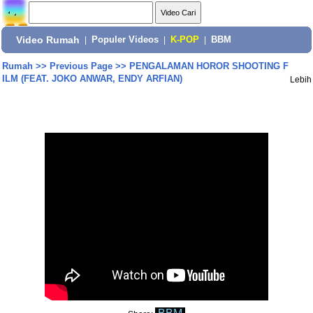
Video Rumah
|
Populer Videos
|
K-POP
|
BBM
Rumah
>>
Previous Page
>>
PENGALAMAN HOROR SHOOTING F
ILM (FEAT. JOKO ANWAR, ENDY ARFIAN)
Lebih