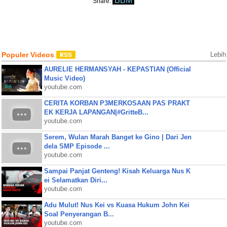
BBM
Share:
Populer Videos
Lebih
AURELIE HERMANSYAH - KEPASTIAN (Official
Music Video)
youtube.com
CERITA KORBAN P3MERKOSAAN PAS PRAKT
EK KERJA LAPANGAN|#GritteB...
youtube.com
Serem, Wulan Marah Banget ke Gino | Dari Jen
dela SMP Episode ...
youtube.com
Sampai Panjat Genteng! Kisah Keluarga Nus K
ei Selamatkan Diri...
youtube.com
Adu Mulut! Nus Kei vs Kuasa Hukum John Kei
Soal Penyerangan B...
youtube.com