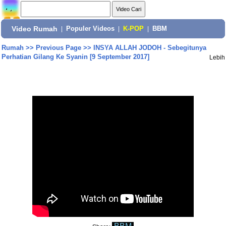
Video Rumah
|
Populer Videos
|
K-POP
|
BBM
Rumah
>>
Previous Page
>>
INSYA ALLAH JODOH - Sebegitunya
Perhatian Gilang Ke Syanin [9 September 2017]
Lebih