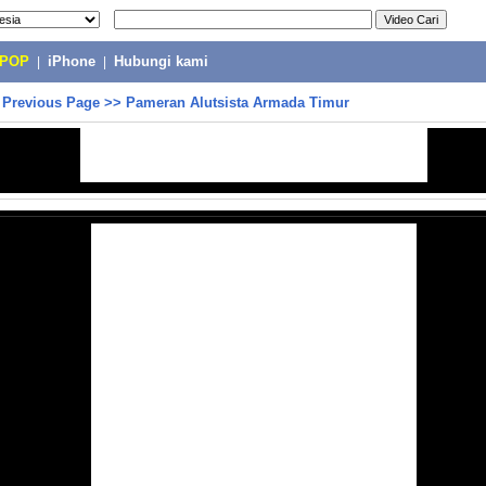
-POP
|
iPhone
|
Hubungi kami
>
Previous Page
>>
Pameran Alutsista Armada Timur