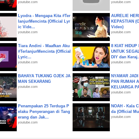
youtube.com
youtube.com
Lyodra - Mengapa Kita #Ter
AURELIE HER
lanjurMencinta (Official Lyr
KEPASTIAN (Of
ic Vide...
Video)
youtube.com
youtube.com
Tiara Andini - Maafkan Aku
8 KIAT HIDUP
#TerlanjurMencinta (Official
UNTUK SEGALA
Lyric...
DIY dan Keraj.
youtube.com
youtube.com
BAHAYA TUKANG OJEK JA
NYAMAR JADI
MAN SEKARANG
PAN RUMAH A
youtube.com
KELUARGA P
youtube.com
Penampakan 25 Terduga P
NOAH - Kala C
elaku Penyerangan di Tang
da (Official M
erang dan Jak...
youtube.com
youtube.com