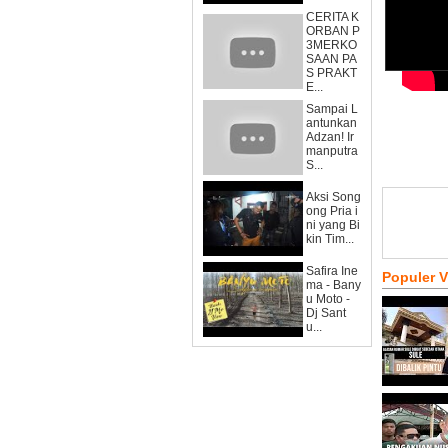
CERITA K
ORBAN P
3MERKO
SAAN PA
S PRAKT
E...
Sampai L
antunkan
Adzan! Ir
manputra
S...
Aksi Song
ong Pria i
ni yang Bi
kin Tim...
Safira Ine
Populer 
ma - Bany
u Moto -
Dj Sant
u...