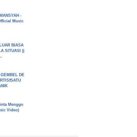
MANSYAH -
ficial Music
 LUAR BIASA
 SITUASI ||
..
 GEMBEL DE
RTIS❗SATU
ANIK
inta Menggo
usic Video)