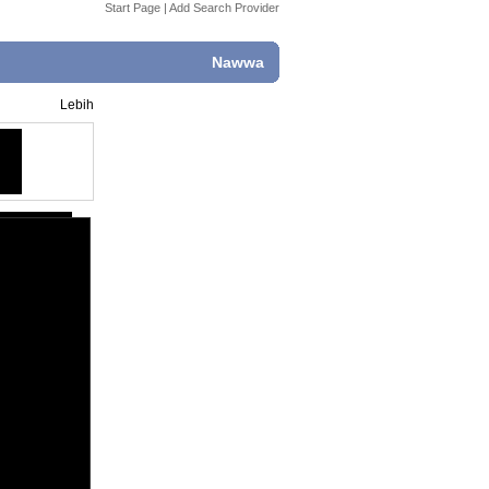
Start Page
|
Add Search Provider
Nawwa
Lebih