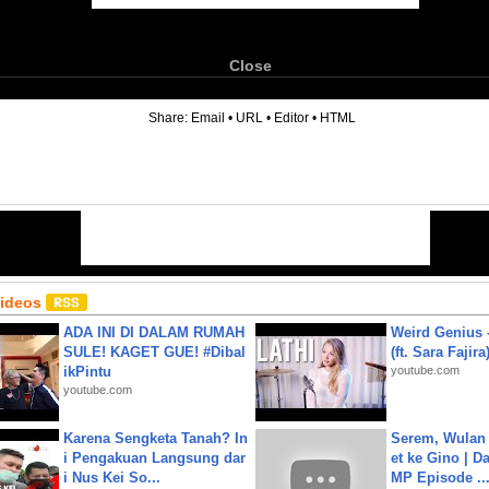
Close
6
Share:
Email
•
URL
•
Editor
•
HTML
Videos
ADA INI DI DALAM RUMAH
Weird Genius 
SULE! KAGET GUE! #Dibal
(ft. Sara Fajira
ikPintu
youtube.com
youtube.com
Karena Sengketa Tanah? In
Serem, Wulan
i Pengakuan Langsung dar
et ke Gino | D
i Nus Kei So...
MP Episode ..