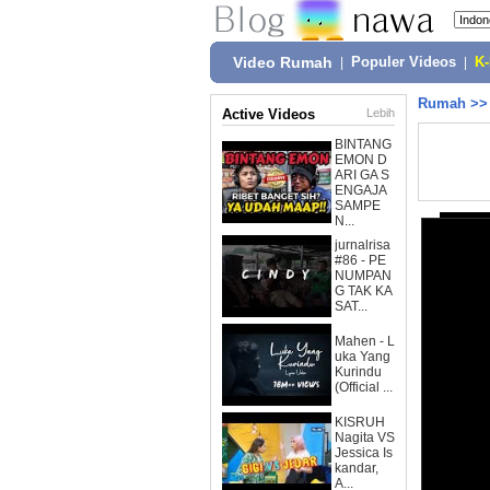
Video Rumah
|
Populer Videos
|
K
Rumah
>
Active Videos
Lebih
BINTANG
EMON D
ARI GA S
ENGAJA
SAMPE
N...
jurnalrisa
#86 - PE
NUMPAN
G TAK KA
SAT...
Mahen - L
uka Yang
Kurindu
(Official ...
KISRUH
Nagita VS
Jessica Is
kandar,
A...