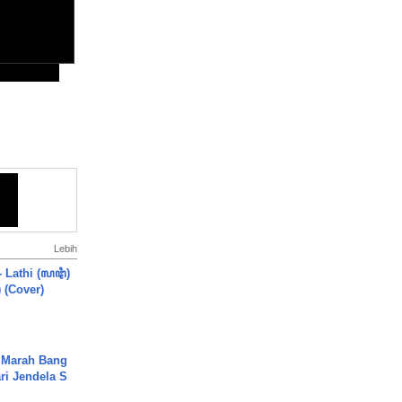
Lebih
- Lathi (ꦭꦛꦶ)
) (Cover)
 Marah Bang
ari Jendela S
.