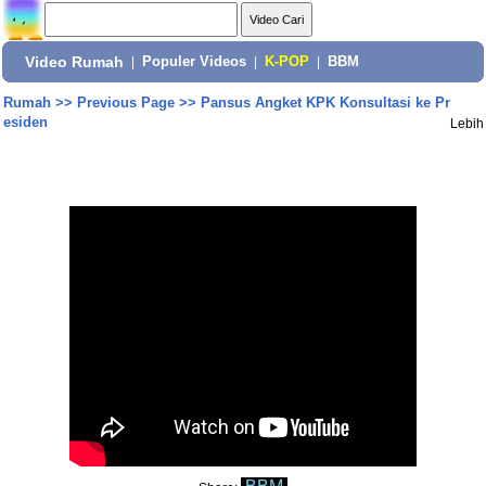
Video Rumah
|
Populer Videos
|
K-POP
|
BBM
Rumah
>>
Previous Page
>>
Pansus Angket KPK Konsultasi ke Pr
esiden
Lebih