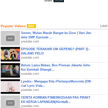
BBM
Share:
Populer Videos
Lebih
Serem, Wulan Marah Banget ke Gino | Dari Jen
dela SMP Episode ...
youtube.com
EPISODE TERAKHIR OM GEPENG? (PART 2) -
DALANG PELO
youtube.com
Belum Lama Bebas, Bos Preman Jakarta John
Kei Kembali Ditangk...
youtube.com
Lyodra - Mengapa Kita #TerlanjurMencinta (Offi
cial Lyric Vide...
youtube.com
CERITA KORBAN P3MERKOSAAN PAS PRAKT
EK KERJA LAPANGAN|#GritteB...
youtube.com