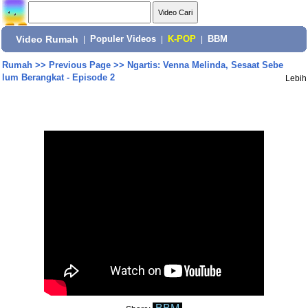
Video Rumah
|
Populer Videos
|
K-POP
|
BBM
Rumah
>>
Previous Page
>>
Ngartis: Venna Melinda, Sesaat Sebe
lum Berangkat - Episode 2
Lebih