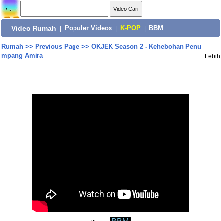
Video Rumah
|
Populer Videos
|
K-POP
|
BBM
Rumah
>>
Previous Page
>>
OKJEK Season 2 - Kehebohan Penu
mpang Amira
Lebih