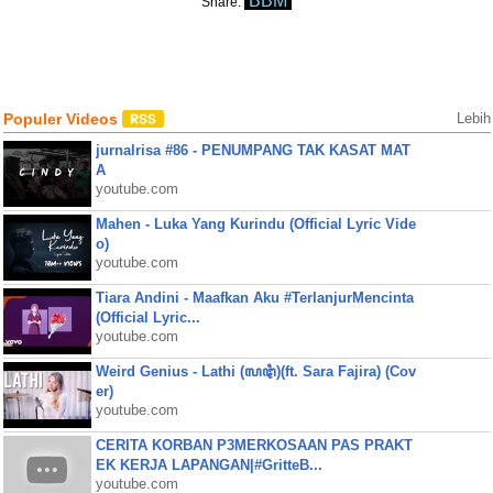
BBM
Share:
Populer Videos
Lebih
jurnalrisa #86 - PENUMPANG TAK KASAT MAT
A
youtube.com
Mahen - Luka Yang Kurindu (Official Lyric Vide
o)
youtube.com
Tiara Andini - Maafkan Aku #TerlanjurMencinta
(Official Lyric...
youtube.com
Weird Genius - Lathi (ꦭꦛꦶ)(ft. Sara Fajira) (Cov
er)
youtube.com
CERITA KORBAN P3MERKOSAAN PAS PRAKT
EK KERJA LAPANGAN|#GritteB...
youtube.com