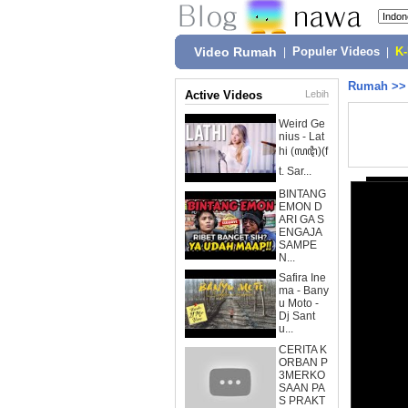
Video Rumah
|
Populer Videos
|
K
Rumah
>
Active Videos
Lebih
Weird Ge
nius - Lat
hi (ꦭꦛꦶ)(f
t. Sar...
BINTANG
EMON D
ARI GA S
ENGAJA
SAMPE
N...
Safira Ine
ma - Bany
u Moto -
Dj Sant
u...
CERITA K
ORBAN P
3MERKO
SAAN PA
S PRAKT