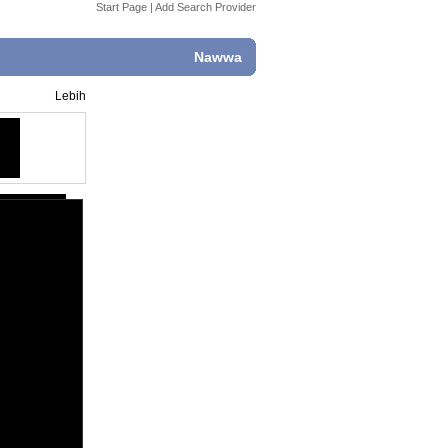
Start Page
|
Add Search Provider
Nawwa
Lebih