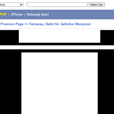
-POP
|
iPhone
|
Hubungi kami
>
Previous Page
>>
Kemarau, Debit Air Jatiluhur Menyusut