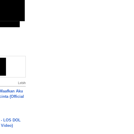
Lebih
 Maafkan Aku
inta (Official
 - LOS DOL
c Video)