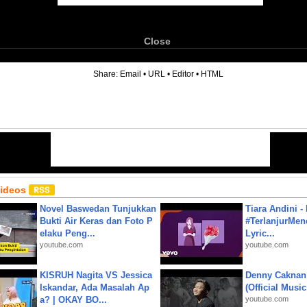
Close
6
Share:
Email
•
URL
•
Editor
•
HTML
Videos
Novel Baswedan Tunjukkan
Tiara Andini -
Bukti Air Keras dan Foto P
#TerlanjurMenc
elaku Peng...
Lyric...
youtube.com
youtube.com
KISRUH Nagita VS Jessica
Denny Caknan
Iskandar, Ada Masalah Ap
(Official Musi
a? | OKAY BO...
youtube.com