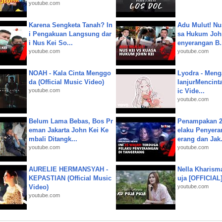
youtube.com
Karena Sengketa Tanah? In
Adu Mulut! Nu
i Pengakuan Langsung dar
sa Hukum John
i Nus Kei So...
enyerangan B.
youtube.com
youtube.com
NOAH - Kala Cinta Menggo
Lyodra - Meng
da (Official Music Video)
lanjurMencinta 
youtube.com
ic Vide...
youtube.com
Belum Lama Bebas, Bos Pr
Penampakan 2
eman Jakarta John Kei Ke
elaku Penyera
mbali Ditangk...
erang dan Jak.
youtube.com
youtube.com
AURELIE HERMANSYAH -
Nella Kharism
KEPASTIAN (Official Music
uja [OFFICIAL
Video)
youtube.com
youtube.com