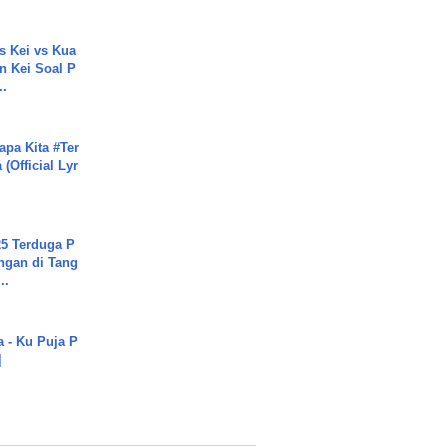
s Kei vs Kua
 Kei Soal P
..
apa Kita #Ter
(Official Lyr
5 Terduga P
ngan di Tang
..
a - Ku Puja P
]