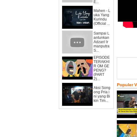
E...
Mahen - L
uka Yang
Kurindu
(Official ...
Sampai L
antunkan
Adzan! Ir
manputra
S...
EPISODE
TERAKHI
R OM GE
PENG?
(PART
2)...
Populer 
Aksi Song
ong Pria i
ni yang Bi
kin Tim...