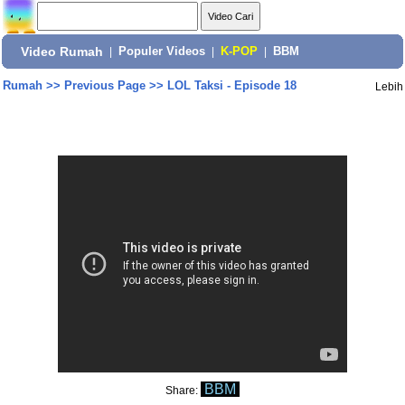
Video Rumah
|
Populer Videos
|
K-POP
|
BBM
Rumah
>>
Previous Page
>>
LOL Taksi - Episode 18
Lebih
BBM
Share: