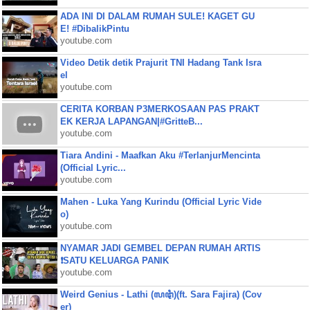
ADA INI DI DALAM RUMAH SULE! KAGET GU
E! #DibalikPintu
youtube.com
Video Detik detik Prajurit TNI Hadang Tank Isra
el
youtube.com
CERITA KORBAN P3MERKOSAAN PAS PRAKT
EK KERJA LAPANGAN|#GritteB...
youtube.com
Tiara Andini - Maafkan Aku #TerlanjurMencinta
(Official Lyric...
youtube.com
Mahen - Luka Yang Kurindu (Official Lyric Vide
o)
youtube.com
NYAMAR JADI GEMBEL DEPAN RUMAH ARTIS
❗SATU KELUARGA PANIK
youtube.com
Weird Genius - Lathi (ꦭꦛꦶ)(ft. Sara Fajira) (Cov
er)