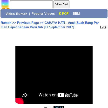
Video Rumah
|
Populer Videos
|
K-POP
|
BBM
Rumah
>>
Previous Page
>>
CAHAYA HATI - Anak Buah Bang Par
man Dapet Kerjaan Baru Nih [17 September 2017]
Lebih