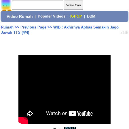
Video Rumah
|
Populer Videos
|
K-POP
|
BBM
Rumah
>>
Previous Page
>>
WIB : Akhirnya Abbas Semakin Jago
Jawab TTS (4/4)
Lebih