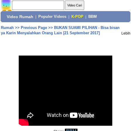
Video Rumah
|
Populer Videos
|
K-POP
|
BBM
Rumah
>>
Previous Page
>>
BUKAN SUAMI PILIHAN - Bisa bisan
ya Karin Menyalahkan Orang Lain [21 September 2017]
Lebih