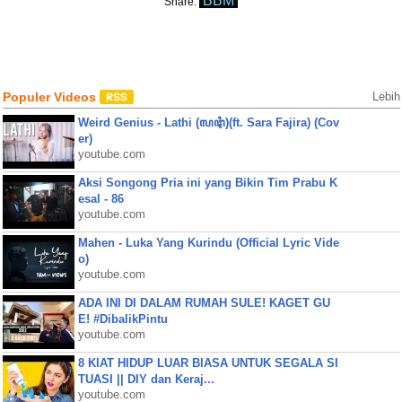
BBM
Share:
Populer Videos
Lebih
Weird Genius - Lathi (ꦭꦛꦶ)(ft. Sara Fajira) (Cov
er)
youtube.com
Aksi Songong Pria ini yang Bikin Tim Prabu K
esal - 86
youtube.com
Mahen - Luka Yang Kurindu (Official Lyric Vide
o)
youtube.com
ADA INI DI DALAM RUMAH SULE! KAGET GU
E! #DibalikPintu
youtube.com
8 KIAT HIDUP LUAR BIASA UNTUK SEGALA SI
TUASI || DIY dan Keraj...
youtube.com