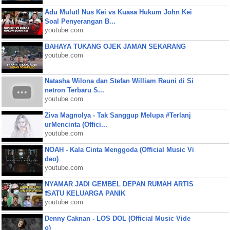
Adu Mulut! Nus Kei vs Kuasa Hukum John Kei
Soal Penyerangan B...
youtube.com
BAHAYA TUKANG OJEK JAMAN SEKARANG
youtube.com
Natasha Wilona dan Stefan William Reuni di Si
netron Terbaru S...
youtube.com
Ziva Magnolya - Tak Sanggup Melupa #Terlanj
urMencinta (Offici...
youtube.com
NOAH - Kala Cinta Menggoda (Official Music Vi
deo)
youtube.com
NYAMAR JADI GEMBEL DEPAN RUMAH ARTIS
❗SATU KELUARGA PANIK
youtube.com
Denny Caknan - LOS DOL (Official Music Vide
o)