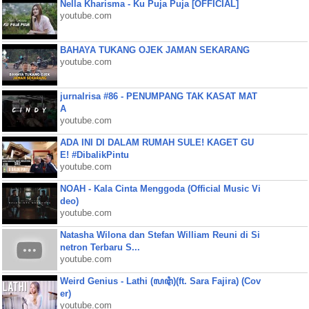
Nella Kharisma - Ku Puja Puja [OFFICIAL]
youtube.com
BAHAYA TUKANG OJEK JAMAN SEKARANG
youtube.com
jurnalrisa #86 - PENUMPANG TAK KASAT MAT
A
youtube.com
ADA INI DI DALAM RUMAH SULE! KAGET GU
E! #DibalikPintu
youtube.com
NOAH - Kala Cinta Menggoda (Official Music Vi
deo)
youtube.com
Natasha Wilona dan Stefan William Reuni di Si
netron Terbaru S...
youtube.com
Weird Genius - Lathi (ꦭꦛꦶ)(ft. Sara Fajira) (Cov
er)
youtube.com