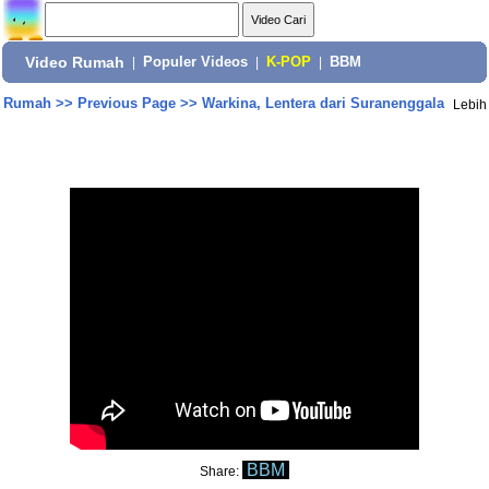
Video Rumah
|
Populer Videos
|
K-POP
|
BBM
Rumah
>>
Previous Page
>>
Warkina, Lentera dari Suranenggala
Lebih
BBM
Share: