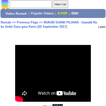
Video Rumah
|
Populer Videos
|
K-POP
|
BBM
Rumah
>>
Previous Page
>>
BUKAN SUAMI PILIHAN - Gawattt Ra
ka Anfal Gara gara Karin [20 September 2017]
Lebih