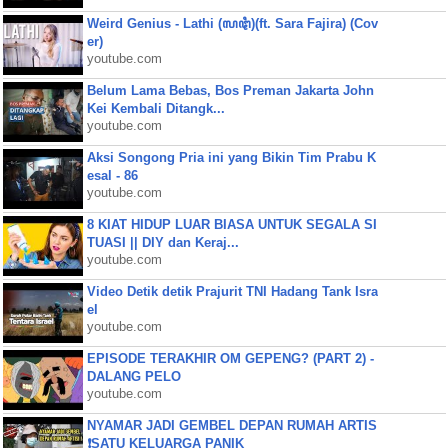
Weird Genius - Lathi (ꦭꦛꦶ)(ft. Sara Fajira) (Cov
er)
youtube.com
Belum Lama Bebas, Bos Preman Jakarta John
Kei Kembali Ditangk...
youtube.com
Aksi Songong Pria ini yang Bikin Tim Prabu K
esal - 86
youtube.com
8 KIAT HIDUP LUAR BIASA UNTUK SEGALA SI
TUASI || DIY dan Keraj...
youtube.com
Video Detik detik Prajurit TNI Hadang Tank Isra
el
youtube.com
EPISODE TERAKHIR OM GEPENG? (PART 2) -
DALANG PELO
youtube.com
NYAMAR JADI GEMBEL DEPAN RUMAH ARTIS
❗SATU KELUARGA PANIK