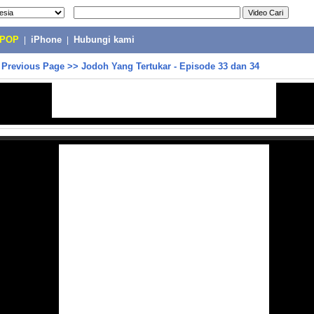
-POP
|
iPhone
|
Hubungi kami
>
Previous Page
>>
Jodoh Yang Tertukar - Episode 33 dan 34