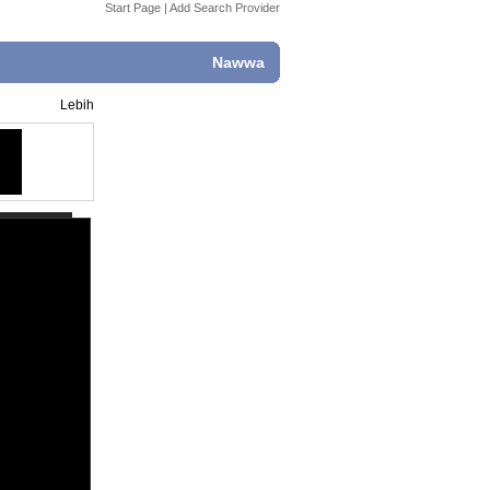
Start Page
|
Add Search Provider
Nawwa
Lebih