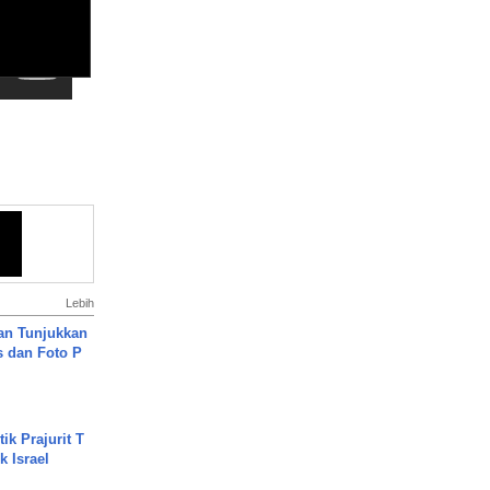
Lebih
an Tunjukkan
s dan Foto P
ik Prajurit T
 Israel