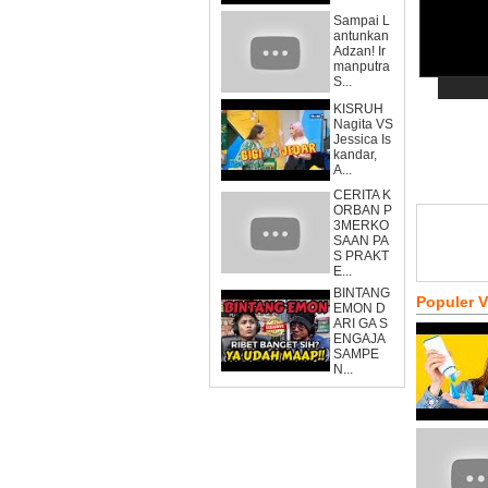
Sampai L
antunkan
Adzan! Ir
manputra
S...
KISRUH
Nagita VS
Jessica Is
kandar,
A...
CERITA K
ORBAN P
3MERKO
SAAN PA
S PRAKT
E...
BINTANG
Populer 
EMON D
ARI GA S
ENGAJA
SAMPE
N...