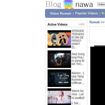
Video Rumah
|
Populer Videos
|
K
Rumah
>
Active Videos
Lebih
EPISODE
TERAKHI
R OM GE
PENG?
(PART
2)...
Aksi Song
ong Pria i
ni yang Bi
kin Tim...
Mahen - L
uka Yang
Kurindu
(Official ...
Weird Ge
nius - Lat
hi (ꦭꦛꦶ)(f
t. Sar...