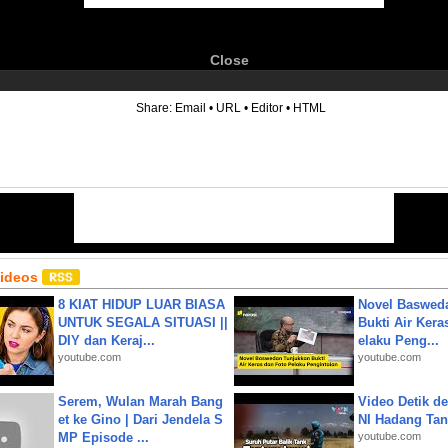
Close
6
Share:
Email
•
URL
•
Editor
•
HTML
Videos
8 KIAT HIDUP LUAR BIASA
Novel Baswed
UNTUK SEGALA SITUASI ||
Bukti Air Kera
DIY dan Keraj...
elaku Peng...
youtube.com
youtube.com
Serem, Wulan Marah Bang
Video Detik det
et ke Gino | Dari Jendela S
NI Hadang Tank
MP Episode ...
youtube.com