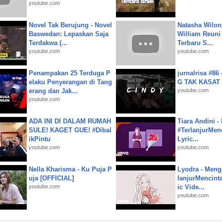
youtube.com
Novel Tak Berujung - Novel
Natasha Wilon
Baswedan: Lepaskan Saja
William Reuni 
Terdakwa (...
Terbaru S...
youtube.com
youtube.com
Penampakan 25 Terduga P
jurnalrisa #8
elaku Penyerangan di Tang
G TAK KASAT
erang dan Jak...
youtube.com
youtube.com
ADA INI DI DALAM RUMAH
Tiara Andini -
SULE! KAGET GUE! #Dibal
#TerlanjurMenc
ikPintu
Lyric...
youtube.com
youtube.com
Nella Kharisma - Ku Puja P
Lyodra - Meng
uja [OFFICIAL]
lanjurMencinta 
youtube.com
ic Vide...
youtube.com