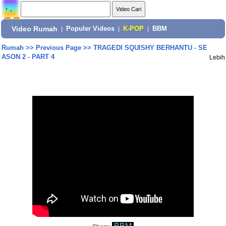
Video Rumah
|
Populer Videos
|
K-POP
|
BBM
Rumah
>>
Previous Page
>>
TRAGEDI SQUISHY BERHANTU - SE
ASON 2 - PART 4
Lebih