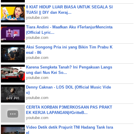
8 KIAT HIDUP LUAR BIASA UNTUK SEGALA SI
TUASI || DIY dan Keraj...
youtube.com
Tiara Andini - Maafkan Aku #TerlanjurMencinta
(Official Lyric...
youtube.com
Aksi Songong Pria ini yang Bikin Tim Prabu K
esal - 86
youtube.com
Karena Sengketa Tanah? Ini Pengakuan Langs
ung dari Nus Kei So...
youtube.com
Denny Caknan - LOS DOL (Official Music Vide
o)
youtube.com
CERITA KORBAN P3MERKOSAAN PAS PRAKT
EK KERJA LAPANGAN|#GritteB...
youtube.com
Video Detik detik Prajurit TNI Hadang Tank Isra
el