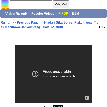
Video Rumah
|
Populer Videos
|
K-POP
|
BBM
Rumah
>>
Previous Page
>>
Hindari Sifat Boros, Rizky Inggar Tid
ak Membawa Banyak Uang - Halo Selebriti
Lebih