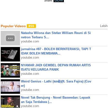
BBM
Share:
Populer Videos
Lebih
Natasha Wilona dan Stefan William Reuni di Si
netron Terbaru S...
youtube.com
jurnalrisa #87 - BOLEH BERINTERAKSI, TAPI T
IDAK BOLEH MEMBAWA...
youtube.com
NYAMAR JADI GEMBEL DEPAN RUMAH ARTIS
❗SATU KELUARGA PANIK
youtube.com
Weird Genius - Lathi (ꦭꦛꦶ)(ft. Sara Fajira) (Cov
er)
youtube.com
Novel Tak Berujung - Novel Baswedan: Lepask
an Saja Terdakwa (...
youtube.com