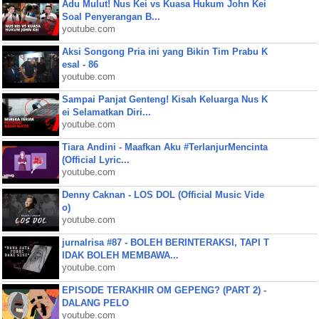
Adu Mulut! Nus Kei vs Kuasa Hukum John Kei
Soal Penyerangan B...
youtube.com
Aksi Songong Pria ini yang Bikin Tim Prabu K
esal - 86
youtube.com
Sampai Panjat Genteng! Kisah Keluarga Nus K
ei Selamatkan Diri...
youtube.com
Tiara Andini - Maafkan Aku #TerlanjurMencinta
(Official Lyric...
youtube.com
Denny Caknan - LOS DOL (Official Music Vide
o)
youtube.com
jurnalrisa #87 - BOLEH BERINTERAKSI, TAPI T
IDAK BOLEH MEMBAWA...
youtube.com
EPISODE TERAKHIR OM GEPENG? (PART 2) -
DALANG PELO
youtube.com