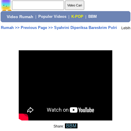
Video Rumah
|
Populer Videos
|
K-POP
|
BBM
Rumah
>>
Previous Page
>>
Syahrini Diperiksa Bareskrim Polri
Lebih
BBM
Share: