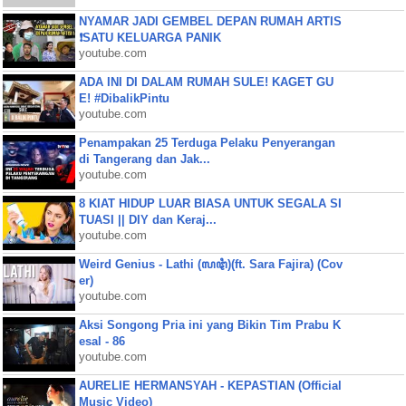
NYAMAR JADI GEMBEL DEPAN RUMAH ARTIS
❗SATU KELUARGA PANIK
youtube.com
ADA INI DI DALAM RUMAH SULE! KAGET GU
E! #DibalikPintu
youtube.com
Penampakan 25 Terduga Pelaku Penyerangan
di Tangerang dan Jak...
youtube.com
8 KIAT HIDUP LUAR BIASA UNTUK SEGALA SI
TUASI || DIY dan Keraj...
youtube.com
Weird Genius - Lathi (ꦭꦛꦶ)(ft. Sara Fajira) (Cov
er)
youtube.com
Aksi Songong Pria ini yang Bikin Tim Prabu K
esal - 86
youtube.com
AURELIE HERMANSYAH - KEPASTIAN (Official
Music Video)