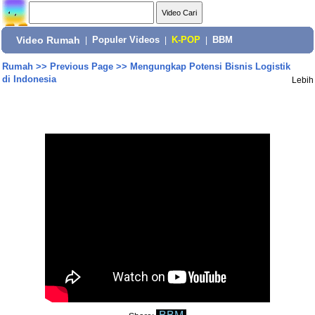
Video Rumah
|
Populer Videos
|
K-POP
|
BBM
Rumah
>>
Previous Page
>>
Mengungkap Potensi Bisnis Logistik
di Indonesia
Lebih