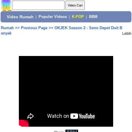
Video Rumah
|
Populer Videos
|
K-POP
|
BBM
Rumah
>>
Previous Page
>>
OKJEK Season 2 - Seno Dapet Duit B
anyak
Lebih