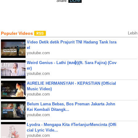
BBM
Share:
Populer Videos
Lebih
Video Detik detik Prajurit TNI Hadang Tank Isra
el
youtube.com
Weird Genius - Lathi (ꦭꦛꦶ)(ft. Sara Fajira) (Cov
er)
youtube.com
AURELIE HERMANSYAH - KEPASTIAN (Official
Music Video)
youtube.com
Belum Lama Bebas, Bos Preman Jakarta John
Kei Kembali Ditangk...
youtube.com
Lyodra - Mengapa Kita #TerlanjurMencinta (Offi
cial Lyric Vide...
youtube.com