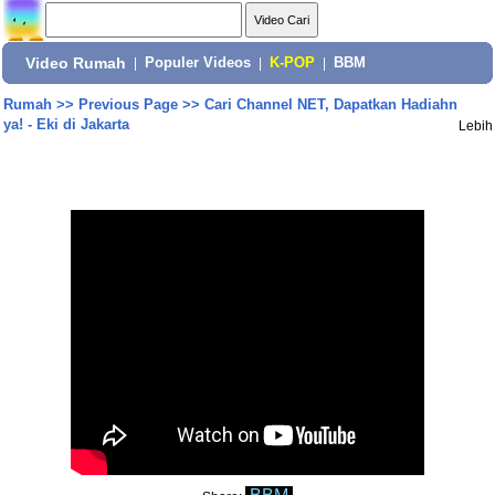
Video Rumah
|
Populer Videos
|
K-POP
|
BBM
Rumah
>>
Previous Page
>>
Cari Channel NET, Dapatkan Hadiahn
ya! - Eki di Jakarta
Lebih