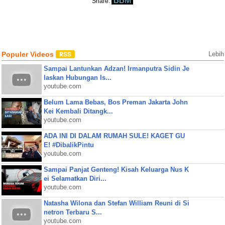
BBM
Share:
Populer Videos
Lebih
Sampai Lantunkan Adzan! Irmanputra Sidin Je
laskan Hubungan Is...
youtube.com
Belum Lama Bebas, Bos Preman Jakarta John
Kei Kembali Ditangk...
youtube.com
ADA INI DI DALAM RUMAH SULE! KAGET GU
E! #DibalikPintu
youtube.com
Sampai Panjat Genteng! Kisah Keluarga Nus K
ei Selamatkan Diri...
youtube.com
Natasha Wilona dan Stefan William Reuni di Si
netron Terbaru S...
youtube.com