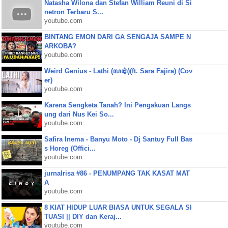
Natasha Wilona dan Stefan William Reuni di Si
netron Terbaru S...
youtube.com
BINTANG EMON DARI GA SENGAJA SAMPE N
ARKOBA?
youtube.com
Weird Genius - Lathi (ꦭꦛꦶ)(ft. Sara Fajira) (Cov
er)
youtube.com
Karena Sengketa Tanah? Ini Pengakuan Langs
ung dari Nus Kei So...
youtube.com
Safira Inema - Banyu Moto - Dj Santuy Full Bas
s Horeg (Offici...
youtube.com
jurnalrisa #86 - PENUMPANG TAK KASAT MAT
A
youtube.com
8 KIAT HIDUP LUAR BIASA UNTUK SEGALA SI
TUASI || DIY dan Keraj...
youtube.com