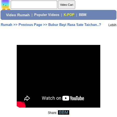
Video Rumah
|
Populer Videos
|
K-POP
|
BBM
Rumah
>>
Previous Page
>>
Bubur Bayi Rasa Sate Taichan..?
Lebih
BBM
Share: