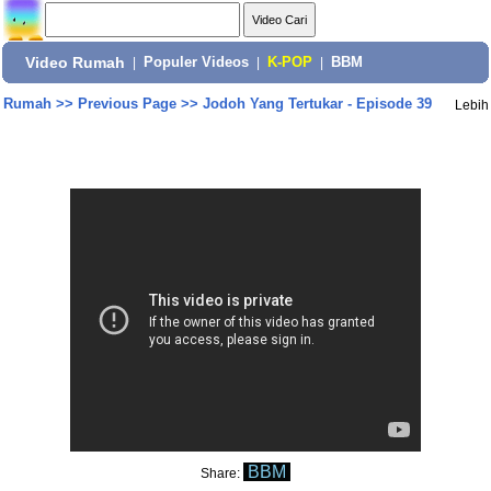
Video Rumah
|
Populer Videos
|
K-POP
|
BBM
Rumah
>>
Previous Page
>>
Jodoh Yang Tertukar - Episode 39
Lebih
BBM
Share: