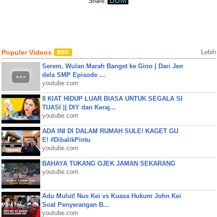
BBM
Share:
Populer Videos
Lebih
Serem, Wulan Marah Banget ke Gino | Dari Jen
dela SMP Episode ...
youtube.com
8 KIAT HIDUP LUAR BIASA UNTUK SEGALA SI
TUASI || DIY dan Keraj...
youtube.com
ADA INI DI DALAM RUMAH SULE! KAGET GU
E! #DibalikPintu
youtube.com
BAHAYA TUKANG OJEK JAMAN SEKARANG
youtube.com
Adu Mulut! Nus Kei vs Kuasa Hukum John Kei
Soal Penyerangan B...
youtube.com