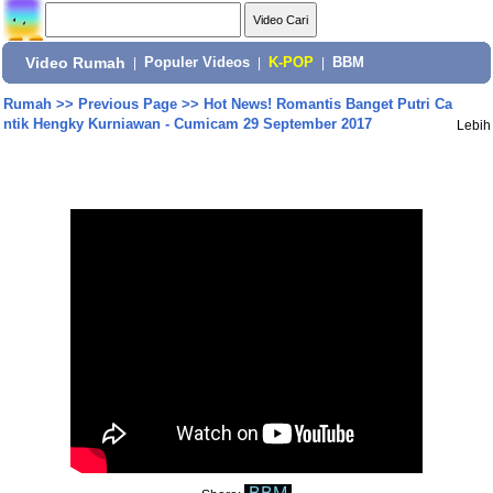
Video Rumah
|
Populer Videos
|
K-POP
|
BBM
Rumah
>>
Previous Page
>>
Hot News! Romantis Banget Putri Ca
ntik Hengky Kurniawan - Cumicam 29 September 2017
Lebih