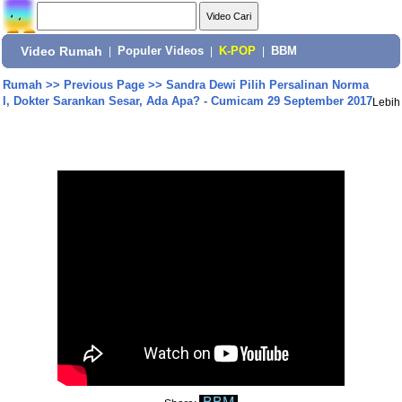
Video Rumah
|
Populer Videos
|
K-POP
|
BBM
Rumah
>>
Previous Page
>>
Sandra Dewi Pilih Persalinan Norma
l, Dokter Sarankan Sesar, Ada Apa? - Cumicam 29 September 2017
Lebih