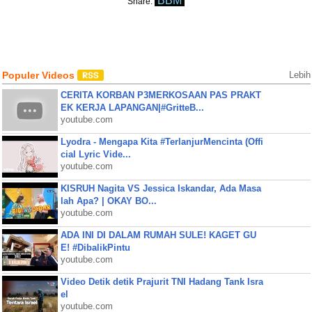
BBM
Share:
Populer Videos
Lebih
CERITA KORBAN P3MERKOSAAN PAS PRAKT
EK KERJA LAPANGAN|#GritteB...
youtube.com
Lyodra - Mengapa Kita #TerlanjurMencinta (Offi
cial Lyric Vide...
youtube.com
KISRUH Nagita VS Jessica Iskandar, Ada Masa
lah Apa? | OKAY BO...
youtube.com
ADA INI DI DALAM RUMAH SULE! KAGET GU
E! #DibalikPintu
youtube.com
Video Detik detik Prajurit TNI Hadang Tank Isra
el
youtube.com