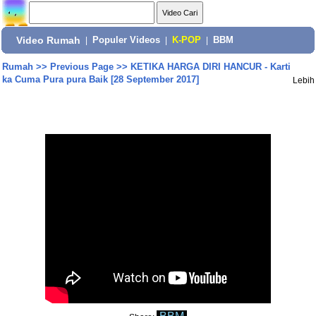
Video Rumah
|
Populer Videos
|
K-POP
|
BBM
Rumah
>>
Previous Page
>>
KETIKA HARGA DIRI HANCUR - Karti
ka Cuma Pura pura Baik [28 September 2017]
Lebih