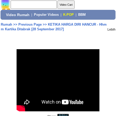
Video Rumah
|
Populer Videos
|
K-POP
|
BBM
Rumah
>>
Previous Page
>>
KETIKA HARGA DIRI HANCUR - Hhm
m Kartika Ditabrak [28 September 2017]
Lebih