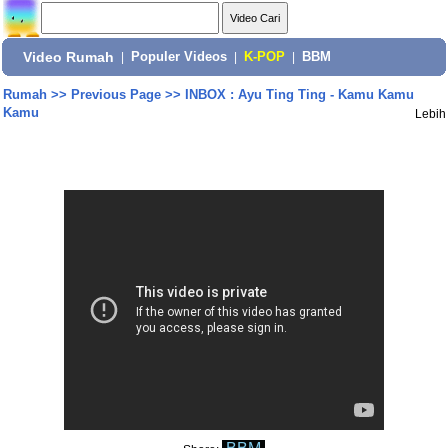
Video Rumah
|
Populer Videos
|
K-POP
|
BBM
Rumah
>>
Previous Page
>>
INBOX : Ayu Ting Ting - Kamu Kamu
Kamu
Lebih