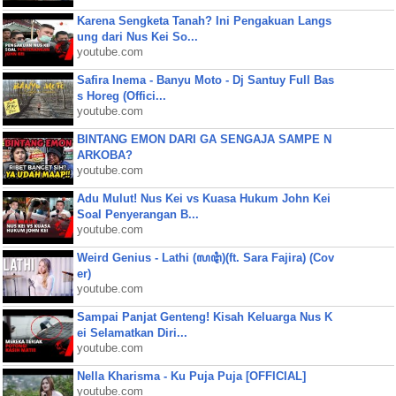
Karena Sengketa Tanah? Ini Pengakuan Langs
ung dari Nus Kei So...
youtube.com
Safira Inema - Banyu Moto - Dj Santuy Full Bas
s Horeg (Offici...
youtube.com
BINTANG EMON DARI GA SENGAJA SAMPE N
ARKOBA?
youtube.com
Adu Mulut! Nus Kei vs Kuasa Hukum John Kei
Soal Penyerangan B...
youtube.com
Weird Genius - Lathi (ꦭꦛꦶ)(ft. Sara Fajira) (Cov
er)
youtube.com
Sampai Panjat Genteng! Kisah Keluarga Nus K
ei Selamatkan Diri...
youtube.com
Nella Kharisma - Ku Puja Puja [OFFICIAL]
youtube.com