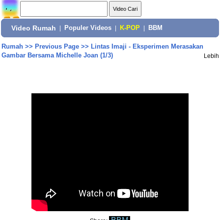
Video Rumah
|
Populer Videos
|
K-POP
|
BBM
Rumah
>>
Previous Page
>>
Lintas Imaji - Eksperimen Merasakan
Gambar Bersama Michelle Joan (1/3)
Lebih