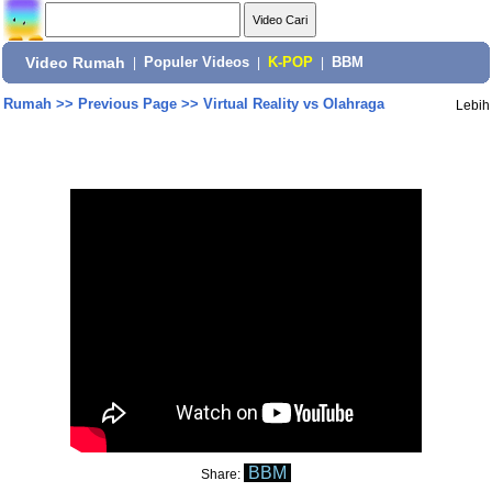
Video Rumah
|
Populer Videos
|
K-POP
|
BBM
Rumah
>>
Previous Page
>>
Virtual Reality vs Olahraga
Lebih
BBM
Share: