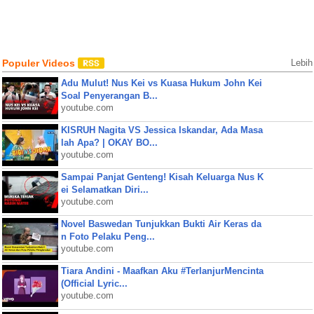
Populer Videos
Lebih
Adu Mulut! Nus Kei vs Kuasa Hukum John Kei
Soal Penyerangan B...
youtube.com
KISRUH Nagita VS Jessica Iskandar, Ada Masa
lah Apa? | OKAY BO...
youtube.com
Sampai Panjat Genteng! Kisah Keluarga Nus K
ei Selamatkan Diri...
youtube.com
Novel Baswedan Tunjukkan Bukti Air Keras da
n Foto Pelaku Peng...
youtube.com
Tiara Andini - Maafkan Aku #TerlanjurMencinta
(Official Lyric...
youtube.com