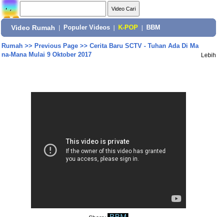
Video Rumah
|
Populer Videos
|
K-POP
|
BBM
Rumah
>>
Previous Page
>>
Cerita Baru SCTV - Tuhan Ada Di Ma
na-Mana Mulai 9 Oktober 2017
Lebih