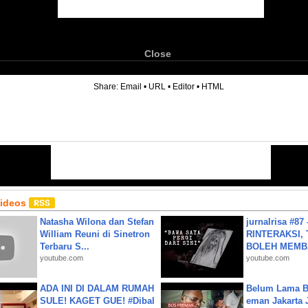
Close
6
Share:
Email
•
URL
•
Editor
•
HTML
Videos
Natasha Wilona dan Stefan
jurnalrisa #8
William Reuni di Sinetron
RINTERAKSI, 
Terbaru S...
BOLEH MEMBA
youtube.com
youtube.com
ADA INI DI DALAM RUMAH
Belum Lama B
SULE! KAGET GUE! #Dibal
eman Jakarta 