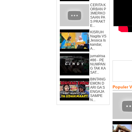
CERITA K
ORBAN P
3MERKO
SAAN PA
S PRAKT
E...
KISRUH
Nagita VS
Jessica Is
kandar,
A...
jurnalrisa
#86 - PE
NUMPAN
G TAK KA
SAT...
BINTANG
EMON D
Populer 
ARI GA S
ENGAJA
SAMPE
N...