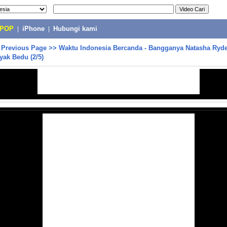
-POP
|
iPhone
|
Hubungi kami
>
Previous Page
>>
Waktu Indonesia Bercanda - Bangganya Natasha Ryde
yak Bedu (2/5)