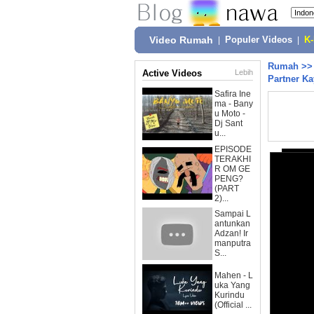
Video Rumah
|
Populer Videos
|
K
Rumah
>
Active Videos
Lebih
Partner Ka
Safira Ine
ma - Bany
u Moto -
Dj Sant
u...
EPISODE
TERAKHI
R OM GE
PENG?
(PART
2)...
Sampai L
antunkan
Adzan! Ir
manputra
S...
Mahen - L
uka Yang
Kurindu
(Official ...