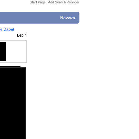
Start Page
|
Add Search Provider
Nawwa
r Dapet
Lebih