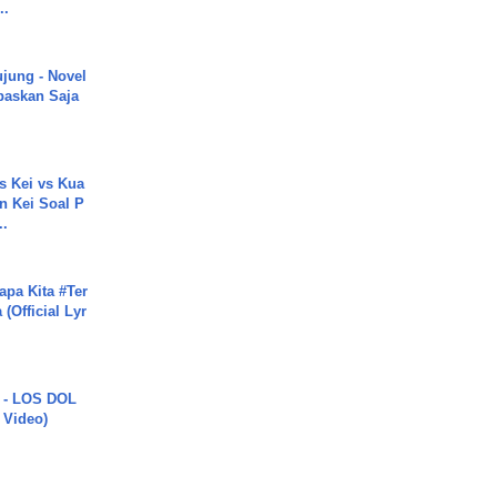
..
ujung - Novel
paskan Saja
s Kei vs Kua
 Kei Soal P
..
apa Kita #Ter
(Official Lyr
 - LOS DOL
c Video)