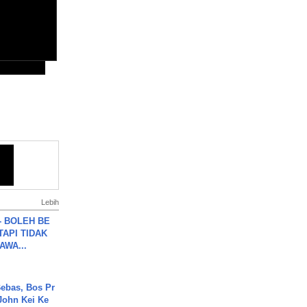
Lebih
7 - BOLEH BE
TAPI TIDAK
WA...
ebas, Bos Pr
John Kei Ke