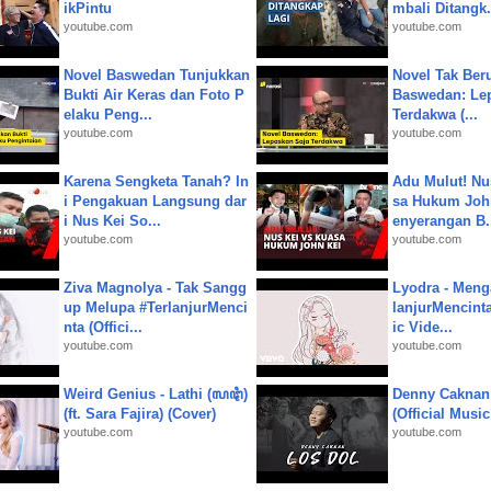
ikPintu
mbali Ditangk.
youtube.com
youtube.com
Novel Baswedan Tunjukkan
Novel Tak Ber
Bukti Air Keras dan Foto P
Baswedan: Le
elaku Peng...
Terdakwa (...
youtube.com
youtube.com
Karena Sengketa Tanah? In
Adu Mulut! Nu
i Pengakuan Langsung dar
sa Hukum John
i Nus Kei So...
enyerangan B.
youtube.com
youtube.com
Ziva Magnolya - Tak Sangg
Lyodra - Meng
up Melupa #TerlanjurMenci
lanjurMencinta 
nta (Offici...
ic Vide...
youtube.com
youtube.com
Weird Genius - Lathi (ꦭꦛꦶ)
Denny Caknan
(ft. Sara Fajira) (Cover)
(Official Musi
youtube.com
youtube.com