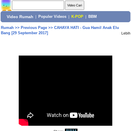
Video Rumah
|
Populer Videos
|
K-POP
|
BBM
Rumah
>>
Previous Page
>>
CAHAYA HATI - Gua Hamil Anak Elu
Bang [29 September 2017]
Lebih