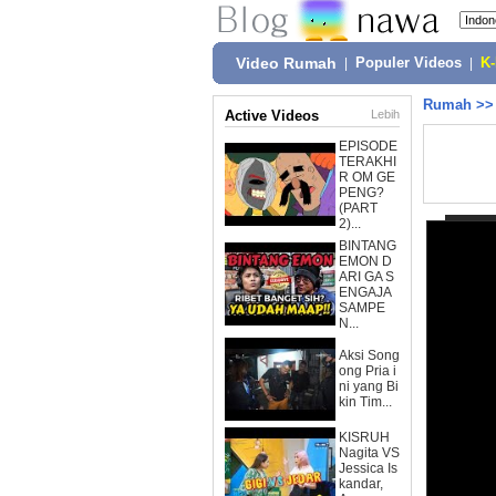
Video Rumah
|
Populer Videos
|
K
Rumah
>
Active Videos
Lebih
EPISODE
TERAKHI
R OM GE
PENG?
(PART
2)...
BINTANG
EMON D
ARI GA S
ENGAJA
SAMPE
N...
Aksi Song
ong Pria i
ni yang Bi
kin Tim...
KISRUH
Nagita VS
Jessica Is
kandar,