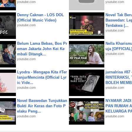
youtube.com
youtube.com
Denny Caknan - LOS DOL
Novel Tak Ber
(Official Music Video)
Baswedan: Le
youtube.com
Terdakwa (...
youtube.com
Belum Lama Bebas, Bos Pr
Nella Kharism
eman Jakarta John Kei Ke
uja [OFFICIAL
mbali Ditangk...
youtube.com
youtube.com
Lyodra - Mengapa Kita #Ter
jurnalrisa #8
lanjurMencinta (Official Lyr
RINTERAKSI, 
ic Vide...
BOLEH MEMBA
youtube.com
youtube.com
Novel Baswedan Tunjukkan
NYAMAR JADI
Bukti Air Keras dan Foto P
PAN RUMAH A
elaku Peng...
KELUARGA P
youtube.com
youtube.com