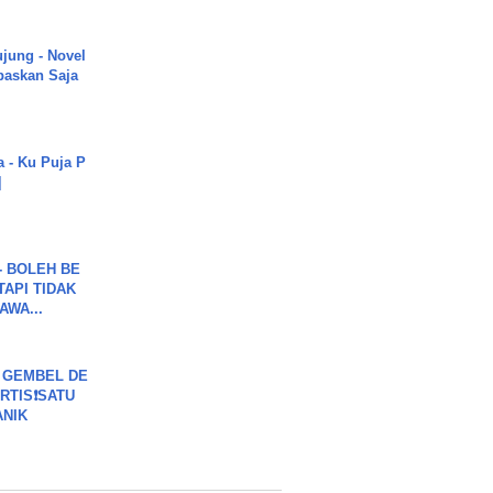
ujung - Novel
paskan Saja
a - Ku Puja P
]
7 - BOLEH BE
TAPI TIDAK
WA...
 GEMBEL DE
RTIS❗SATU
ANIK