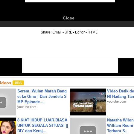
Close
6
Share:
Email
•
URL
•
Editor
•
HTML
Videos
Serem, Wulan Marah Bang
Video Detik det
et ke Gino | Dari Jendela S
NI Hadang Tank
MP Episode ...
youtube.com
youtube.com
8 KIAT HIDUP LUAR BIASA
Natasha Wilon
UNTUK SEGALA SITUASI ||
William Reuni 
DIY dan Keraj...
Terbaru S...