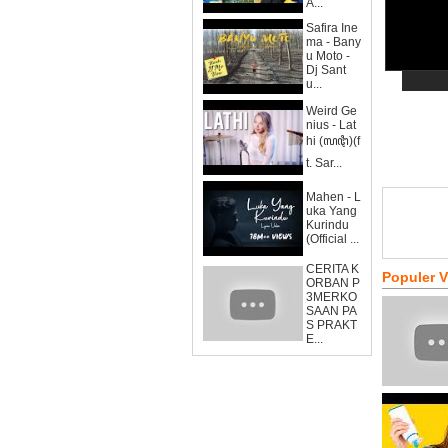
A...
Safira Ine
ma - Bany
u Moto -
Dj Sant
u...
Weird Ge
nius - Lat
hi (ꦭꦛꦶ)(f
t. Sar...
Mahen - L
uka Yang
Kurindu
(Official ...
CERITA K
Populer 
ORBAN P
3MERKO
SAAN PA
S PRAKT
E...