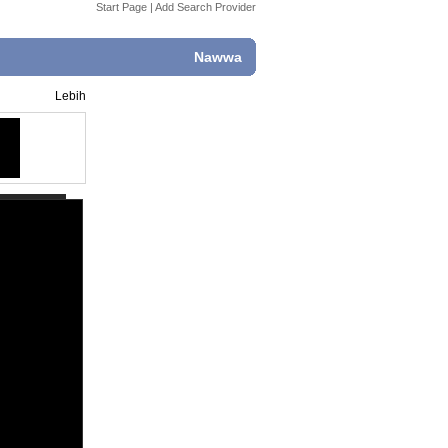
Start Page
|
Add Search Provider
Nawwa
Lebih