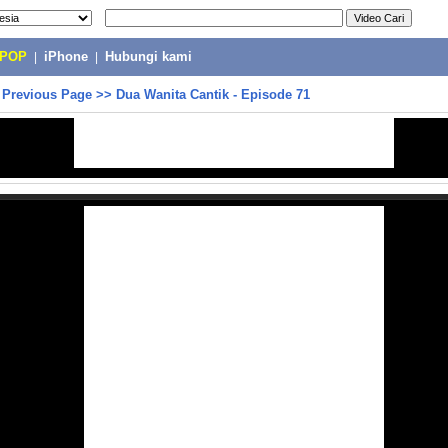
-POP
|
iPhone
|
Hubungi kami
>
Previous Page
>>
Dua Wanita Cantik - Episode 71