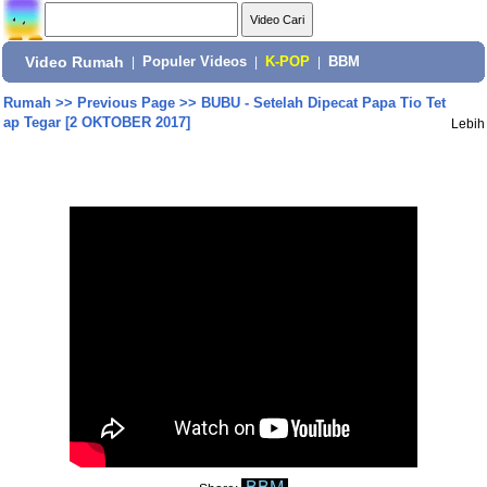
Video Rumah
|
Populer Videos
|
K-POP
|
BBM
Rumah
>>
Previous Page
>>
BUBU - Setelah Dipecat Papa Tio Tet
ap Tegar [2 OKTOBER 2017]
Lebih