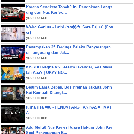
Karena Sengketa Tanah? Ini Pengakuan Langs
ung dari Nus Kei So...
youtube.com
Weird Genius - Lathi (ꦭꦛꦶ)(ft. Sara Fajira) (Cov
er)
youtube.com
Penampakan 25 Terduga Pelaku Penyerangan
di Tangerang dan Jak...
youtube.com
KISRUH Nagita VS Jessica Iskandar, Ada Masa
lah Apa? | OKAY BO...
youtube.com
Belum Lama Bebas, Bos Preman Jakarta John
Kei Kembali Ditangk...
youtube.com
jurnalrisa #86 - PENUMPANG TAK KASAT MAT
A
youtube.com
Adu Mulut! Nus Kei vs Kuasa Hukum John Kei
Soal Penyerangan B...