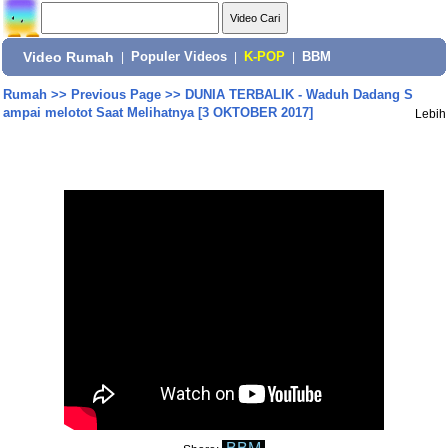
Video Rumah
|
Populer Videos
|
K-POP
|
BBM
Rumah
>>
Previous Page
>>
DUNIA TERBALIK - Waduh Dadang S
ampai melotot Saat Melihatnya [3 OKTOBER 2017]
Lebih