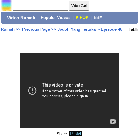
Video Rumah
|
Populer Videos
|
K-POP
|
BBM
Rumah
>>
Previous Page
>>
Jodoh Yang Tertukar - Episode 46
Lebih
BBM
Share: