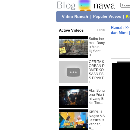
Video Rumah
|
Populer Videos
|
K
Rumah
>
Active Videos
Lebih
dan Mimi |
Safira Ine
ma - Bany
u Moto -
Dj Sant
u...
CERITA K
ORBAN P
3MERKO
SAAN PA
S PRAKT
E...
Aksi Song
ong Pria i
ni yang Bi
kin Tim...
KISRUH
Nagita VS
Jessica Is
kandar,
A...