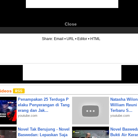
Close
6
Share:
Email
•
URL
•
Editor
•
HTML
Videos
Penampakan 25 Terduga P
Natasha Wilon
elaku Penyerangan di Tang
William Reuni 
erang dan Jak...
Terbaru S...
youtube.com
youtube.com
Novel Tak Berujung - Novel
Novel Baswed
Baswedan: Lepaskan Saja
Bukti Air Kera