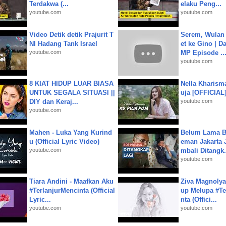
Terdakwa (...
elaku Peng...
youtube.com
youtube.com
Video Detik detik Prajurit T
Serem, Wulan
NI Hadang Tank Israel
et ke Gino | D
youtube.com
MP Episode ..
youtube.com
8 KIAT HIDUP LUAR BIASA
Nella Kharism
UNTUK SEGALA SITUASI ||
uja [OFFICIAL
DIY dan Keraj...
youtube.com
youtube.com
Mahen - Luka Yang Kurind
Belum Lama B
u (Official Lyric Video)
eman Jakarta 
youtube.com
mbali Ditangk.
youtube.com
Tiara Andini - Maafkan Aku
Ziva Magnolya
#TerlanjurMencinta (Official
up Melupa #Te
Lyric...
nta (Offici...
youtube.com
youtube.com