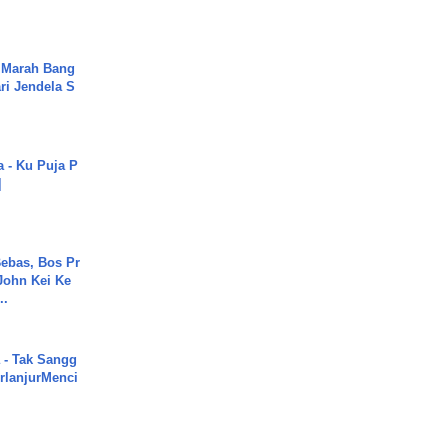
 Marah Bang
ari Jendela S
.
a - Ku Puja P
]
ebas, Bos Pr
John Kei Ke
..
 - Tak Sangg
rlanjurMenci