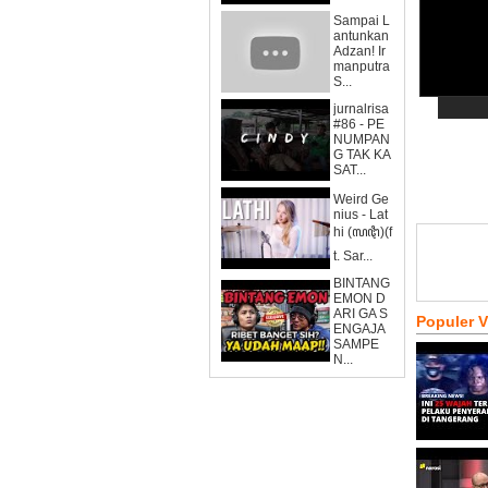
Sampai L
antunkan
Adzan! Ir
manputra
S...
jurnalrisa
#86 - PE
NUMPAN
G TAK KA
SAT...
Weird Ge
nius - Lat
hi (ꦭꦛꦶ)(f
t. Sar...
BINTANG
EMON D
ARI GA S
Populer 
ENGAJA
SAMPE
N...