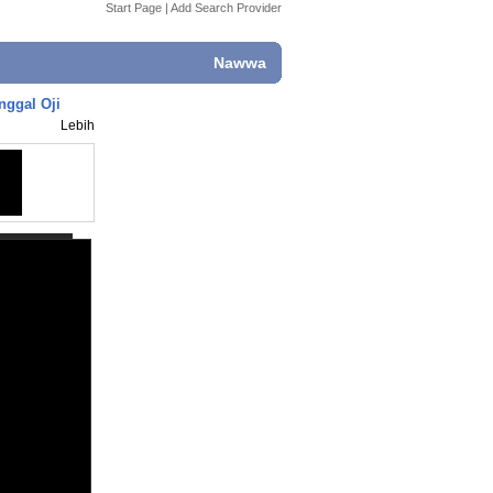
Start Page
|
Add Search Provider
Nawwa
nggal Oji
Lebih