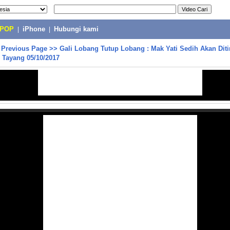
-POP
|
iPhone
|
Hubungi kami
>
Previous Page
>>
Gali Lobang Tutup Lobang : Mak Yati Sedih Akan Diti
 Tayang 05/10/2017