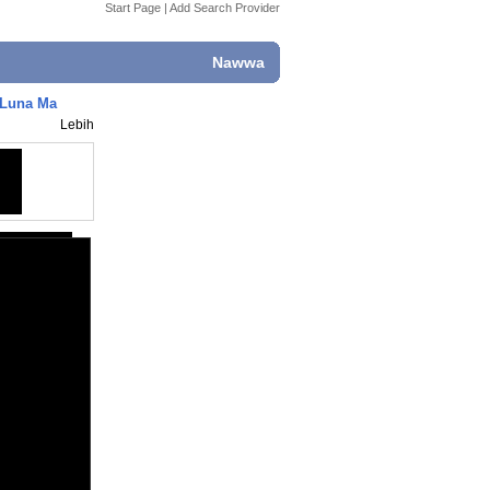
Start Page
|
Add Search Provider
Nawwa
 Luna Ma
Lebih