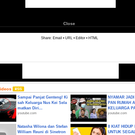
Close
6
Share:
Email
•
URL
•
Editor
•
HTML
Videos
Sampai Panjat Genteng! Ki
NYAMAR JADI
sah Keluarga Nus Kei Sela
PAN RUMAH A
matkan Diri...
KELUARGA P
youtube.com
youtube.com
Natasha Wilona dan Stefan
8 KIAT HIDUP
William Reuni di Sinetron
UNTUK SEGALA