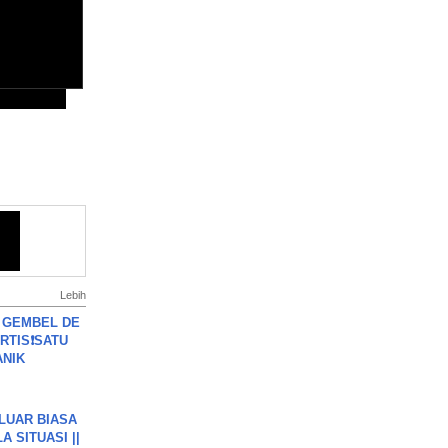
Lebih
 GEMBEL DE
RTIS❗SATU
ANIK
 LUAR BIASA
 SITUASI ||