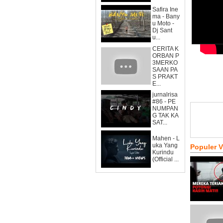
Safira Ine
ma - Bany
u Moto -
Dj Sant
u...
CERITA K
ORBAN P
3MERKO
SAAN PA
S PRAKT
E...
jurnalrisa
#86 - PE
NUMPAN
G TAK KA
SAT...
Mahen - L
uka Yang
Populer 
Kurindu
(Official ...