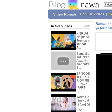
Video Rumah
|
Populer Videos
|
K
Rumah
>
Active Videos
Lebih
ya Membel
KISRUH
Nagita VS
Jessica Is
kandar,
A...
Sampai L
antunkan
Adzan! Ir
manputra
S...
EPISODE
TERAKHI
R OM GE
PENG?
(PART
2)...
Weird Ge
nius - Lat
hi (ꦭꦛꦶ)(f
t. Sar...