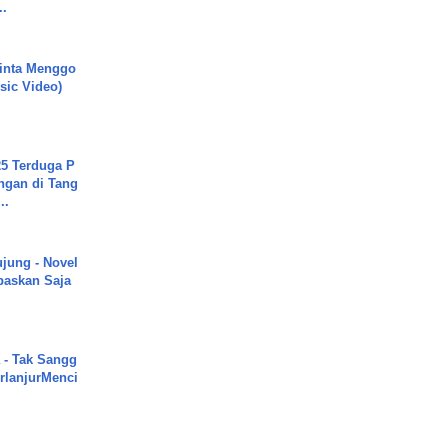
..
inta Menggo
usic Video)
5 Terduga P
ngan di Tang
..
ujung - Novel
paskan Saja
 - Tak Sangg
rlanjurMenci