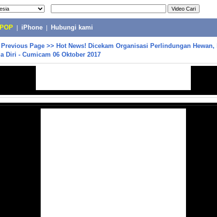
-POP
|
iPhone
|
Hubungi kami
>
Previous Page
>>
Hot News! Dicekam Organisasi Perlindungan Hewan,
a Diri - Cumicam 06 Oktober 2017