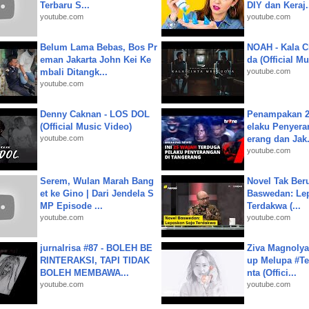
Terbaru S...
DIY dan Keraj.
youtube.com
youtube.com
Belum Lama Bebas, Bos Pr
NOAH - Kala C
eman Jakarta John Kei Ke
da (Official M
mbali Ditangk...
youtube.com
youtube.com
Denny Caknan - LOS DOL
Penampakan 2
(Official Music Video)
elaku Penyera
youtube.com
erang dan Jak.
youtube.com
Serem, Wulan Marah Bang
Novel Tak Ber
et ke Gino | Dari Jendela S
Baswedan: Le
MP Episode ...
Terdakwa (...
youtube.com
youtube.com
jurnalrisa #87 - BOLEH BE
Ziva Magnolya
RINTERAKSI, TAPI TIDAK
up Melupa #Te
BOLEH MEMBAWA...
nta (Offici...
youtube.com
youtube.com