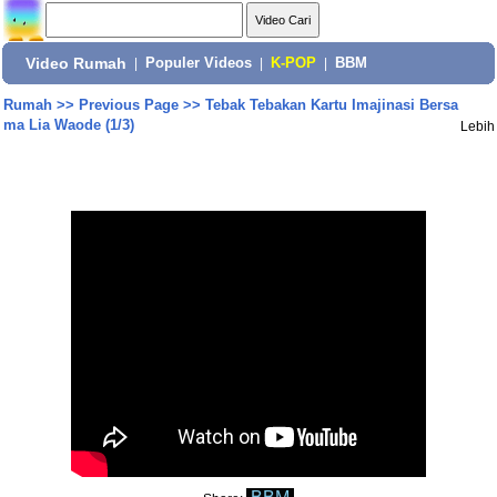
Video Rumah
|
Populer Videos
|
K-POP
|
BBM
Rumah
>>
Previous Page
>>
Tebak Tebakan Kartu Imajinasi Bersa
ma Lia Waode (1/3)
Lebih