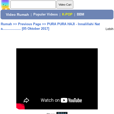
Video Rumah
|
Populer Videos
|
K-POP
|
BBM
Rumah
>>
Previous Page
>>
PURA PURA HAJI - Innalillahi Nat
a.................. [05 Oktober 2017]
Lebih