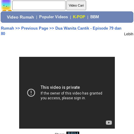
Video Rumah
|
Populer Videos
|
K-POP
|
BBM
Rumah
>>
Previous Page
>>
Dua Wanita Cantik - Episode 79 dan
80
Lebih