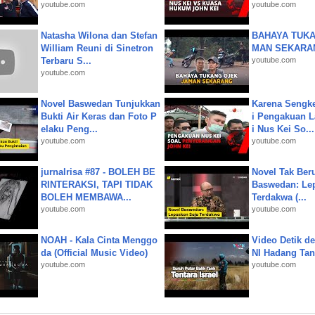
youtube.com
youtube.com
Natasha Wilona dan Stefan
BAHAYA TUKA
William Reuni di Sinetron
MAN SEKARA
Terbaru S...
youtube.com
youtube.com
Novel Baswedan Tunjukkan
Karena Sengke
Bukti Air Keras dan Foto P
i Pengakuan 
elaku Peng...
i Nus Kei So...
youtube.com
youtube.com
jurnalrisa #87 - BOLEH BE
Novel Tak Ber
RINTERAKSI, TAPI TIDAK
Baswedan: Le
BOLEH MEMBAWA...
Terdakwa (...
youtube.com
youtube.com
NOAH - Kala Cinta Menggo
Video Detik det
da (Official Music Video)
NI Hadang Tank
youtube.com
youtube.com