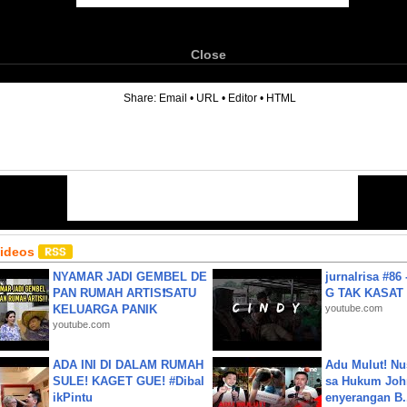
Close
6
Share:
Email
•
URL
•
Editor
•
HTML
Videos
NYAMAR JADI GEMBEL DE
jurnalrisa #8
PAN RUMAH ARTIS❗SATU
G TAK KASAT
KELUARGA PANIK
youtube.com
youtube.com
ADA INI DI DALAM RUMAH
Adu Mulut! Nu
SULE! KAGET GUE! #Dibal
sa Hukum John
ikPintu
enyerangan B.