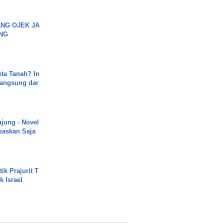
NG OJEK JA
NG
ta Tanah? In
Langsung dar
ujung - Novel
paskan Saja
ik Prajurit T
 Israel