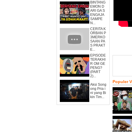
BINTANG
EMON D
ARI GA S
ENGAJA
SAMPE
N...
CERITA K
ORBAN P
3MERKO
SAAN PA
S PRAKT
E...
EPISODE
TERAKHI
R OM GE
PENG?
(PART
2)...
Populer 
Aksi Song
ong Pria i
ni yang Bi
kin Tim...