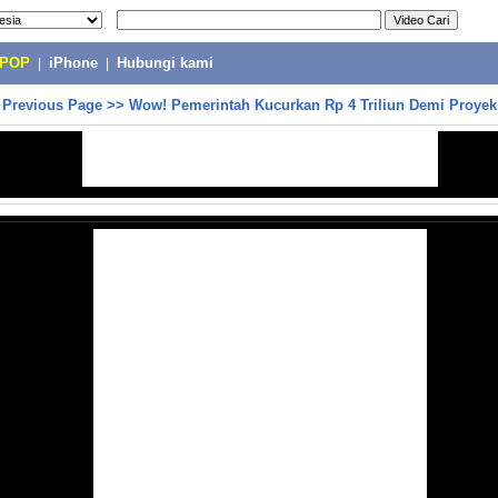
-POP
|
iPhone
|
Hubungi kami
>
Previous Page
>>
Wow! Pemerintah Kucurkan Rp 4 Triliun Demi Proye