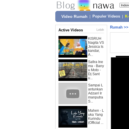
Video Rumah
|
Populer Videos
|
K
Rumah
>
Active Videos
Lebih
KISRUH
Nagita VS
Jessica Is
kandar,
A...
Safira Ine
ma - Bany
u Moto -
Dj Sant
u...
Sampai L
antunkan
Adzan! Ir
manputra
S...
Mahen - L
uka Yang
Kurindu
(Official ...