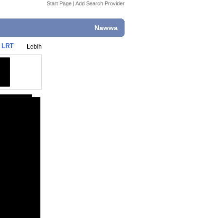
Start Page
|
Add Search Provider
Nawwa
k LRT
Lebih