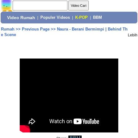
Video Rumah
|
Populer Videos
|
K-POP
|
BBM
Rumah
>>
Previous Page
>>
Naura - Berani Bermimpi | Behind Th
e Scene
Lebih