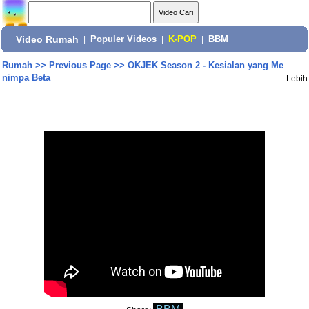
Video Rumah
|
Populer Videos
|
K-POP
|
BBM
Rumah
>>
Previous Page
>>
OKJEK Season 2 - Kesialan yang Me
nimpa Beta
Lebih