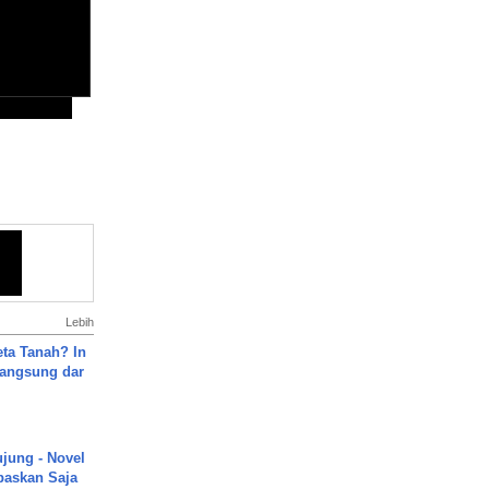
Lebih
ta Tanah? In
Langsung dar
ujung - Novel
paskan Saja