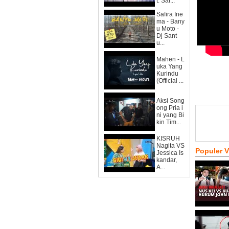
t. Sar...
Safira Ine
ma - Bany
u Moto -
Dj Sant
u...
Mahen - L
uka Yang
Kurindu
(Official ...
Aksi Song
ong Pria i
ni yang Bi
kin Tim...
KISRUH
Nagita VS
Populer 
Jessica Is
kandar,
A...