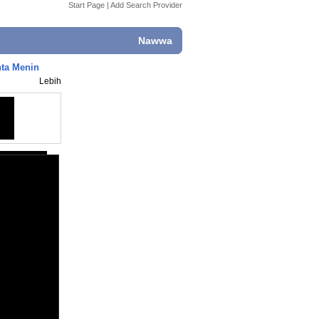
Start Page
|
Add Search Provider
Nawwa
nta Menin
Lebih