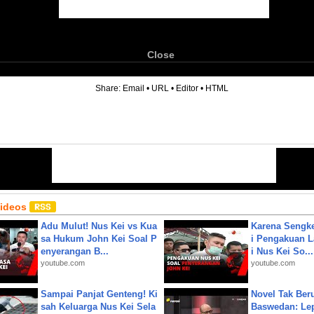
Close
6
Share:
Email
•
URL
•
Editor
•
HTML
Videos
Adu Mulut! Nus Kei vs Kua
Karena Sengke
sa Hukum John Kei Soal P
i Pengakuan 
enyerangan B...
i Nus Kei So...
youtube.com
youtube.com
Sampai Panjat Genteng! Ki
Novel Tak Ber
sah Keluarga Nus Kei Sela
Baswedan: Le