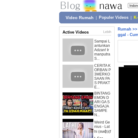
Video Rumah
|
Populer Videos
|
K
Rumah
>
Active Videos
Lebih
ggal - Cu
Sampai L
antunkan
Adzan! Ir
manputra
S...
CERITA K
ORBAN P
3MERKO
SAAN PA
S PRAKT
E...
BINTANG
EMON D
ARI GA S
ENGAJA
SAMPE
N...
Weird Ge
nius - Lat
hi (ꦭꦛꦶ)(f