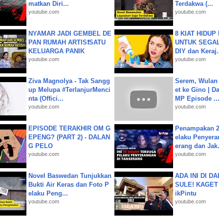
matkan Diri...
Terdakwa (...
youtube.com
youtube.com
NYAMAR JADI GEMBEL DE
8 KIAT HIDUP
PAN RUMAH ARTIS❗SATU
UNTUK SEGALA
KELUARGA PANIK
DIY dan Keraj.
youtube.com
youtube.com
Ziva Magnolya - Tak Sangg
Serem, Wulan
up Melupa #TerlanjurMenci
et ke Gino | D
nta (Offici...
MP Episode ..
youtube.com
youtube.com
EPISODE TERAKHIR OM G
Penampakan 2
EPENG? (PART 2) - DALAN
elaku Penyera
G PELO
erang dan Jak.
youtube.com
youtube.com
Novel Baswedan Tunjukkan
ADA INI DI 
Bukti Air Keras dan Foto P
SULE! KAGET 
elaku Peng...
ikPintu
youtube.com
youtube.com