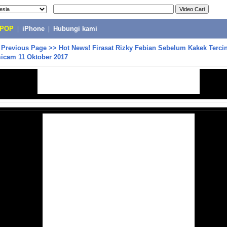
-POP
|
iPhone
|
Hubungi kami
>
Previous Page
>>
Hot News! Firasat Rizky Febian Sebelum Kakek Terci
micam 11 Oktober 2017