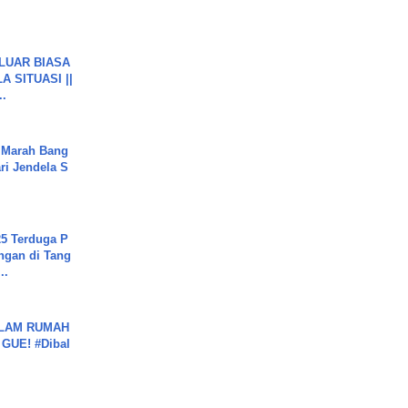
 LUAR BIASA
 SITUASI ||
..
 Marah Bang
ari Jendela S
.
5 Terduga P
ngan di Tang
..
DALAM RUMAH
GUE! #Dibal